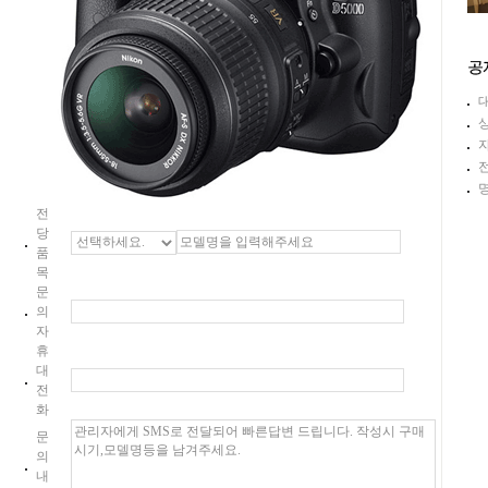
전
당
품
목
문
의
자
휴
대
전
화
문
의
내